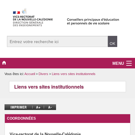
MENU
Vous êtes ici:
Accueil
>
Divers
>
Liens vers sites institutionnels
Actualités
Liens vers sites institutionnels
Ressources
Partenaires
Agenda
COORDONNÉES
Boite à outils
Vice-rectorat de la Nouvelle-Calédonie